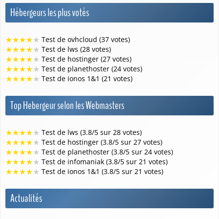
Hébergeurs les plus votés
★
★
★
★
★
Test de ovhcloud (37 votes)
★
★
★
★
★
Test de lws (28 votes)
★
★
★
★
★
Test de hostinger (27 votes)
★
★
★
★
★
Test de planethoster (24 votes)
★
★
★
★
★
Test de ionos 1&1 (21 votes)
Top Hebergeur selon les Webmasters
★
★
★
★
★
Test de lws (3.8/5 sur 28 votes)
★
★
★
★
★
Test de hostinger (3.8/5 sur 27 votes)
★
★
★
★
★
Test de planethoster (3.8/5 sur 24 votes)
★
★
★
★
★
Test de infomaniak (3.8/5 sur 21 votes)
★
★
★
★
★
Test de ionos 1&1 (3.8/5 sur 21 votes)
Actualités