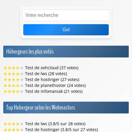
Go!
Hébergeurs les plus votés
★
★
★
★
★
Test de ovhcloud (37 votes)
★
★
★
★
★
Test de lws (28 votes)
★
★
★
★
★
Test de hostinger (27 votes)
★
★
★
★
★
Test de planethoster (24 votes)
★
★
★
★
★
Test de infomaniak (21 votes)
Top Hebergeur selon les Webmasters
★
★
★
★
★
Test de lws (3.8/5 sur 28 votes)
★
★
★
★
★
Test de hostinger (3.8/5 sur 27 votes)