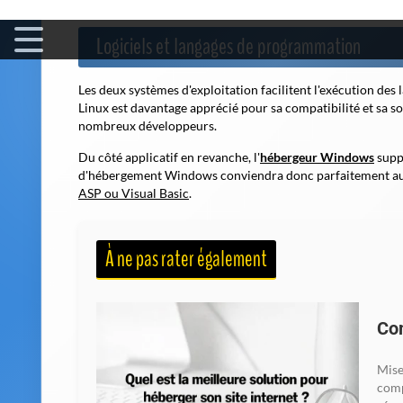
davantage de la qualité de l'hébergeur que du système d'ex
Logiciels et langages de programmation
Les deux systèmes d'exploitation facilitent l'exécution de
Linux est davantage apprécié pour sa compatibilité et sa so
nombreux développeurs.
Du côté applicatif en revanche, l'
hébergeur Windows
suppo
d'hébergement Windows conviendra donc parfaitement aux p
ASP ou Visual Basic
.
À ne pas rater également
Com
Mise
comp