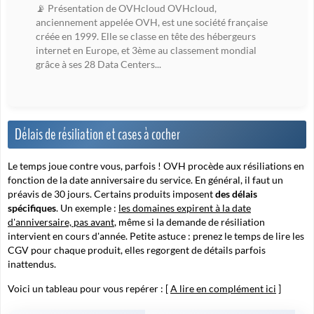
📡 Présentation de OVHcloud OVHcloud,
anciennement appelée OVH, est une société française
créée en 1999. Elle se classe en tête des hébergeurs
internet en Europe, et 3ème au classement mondial
grâce à ses 28 Data Centers...
Délais de résiliation et cases à cocher
Le temps joue contre vous, parfois ! OVH procède aux résiliations en
fonction de la date anniversaire du service. En général, il faut un
préavis de 30 jours. Certains produits imposent
des délais
spécifiques
. Un exemple :
les domaines expirent à la date
d'anniversaire,
pas avant
, même si la demande de résiliation
intervient en cours d'année. Petite astuce : prenez le temps de lire les
CGV pour chaque produit, elles regorgent de détails parfois
inattendus.
Voici un tableau pour vous repérer : [
A lire en complément ici
]