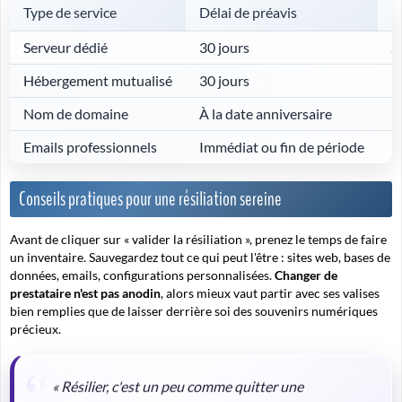
Type de service
Délai de préavis
P
Serveur dédié
30 jours
S
Hébergement mutualisé
30 jours
R
Nom de domaine
À la date anniversaire
P
Emails professionnels
Immédiat ou fin de période
E
Conseils pratiques pour une résiliation sereine
Avant de cliquer sur « valider la résiliation », prenez le temps de faire
un inventaire. Sauvegardez tout ce qui peut l'être : sites web, bases de
données, emails, configurations personnalisées.
Changer de
prestataire n'est pas anodin
, alors mieux vaut partir avec ses valises
bien remplies que de laisser derrière soi des souvenirs numériques
précieux.
« Résilier, c'est un peu comme quitter une