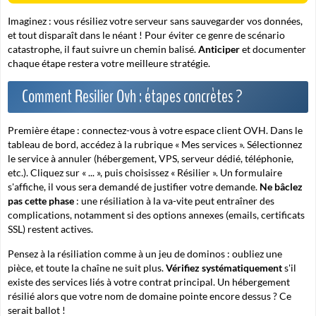
Imaginez : vous résiliez votre serveur sans sauvegarder vos données,
et tout disparaît dans le néant ! Pour éviter ce genre de scénario
catastrophe, il faut suivre un chemin balisé.
Anticiper
et
documenter
chaque étape
restera votre meilleure stratégie.
Comment Resilier Ovh : étapes concrètes ?
Première étape : connectez-vous à votre espace client OVH. Dans le
tableau de bord, accédez à la rubrique « Mes services ». Sélectionnez
le service à annuler (hébergement, VPS, serveur dédié, téléphonie,
etc.). Cliquez sur « ... », puis choisissez « Résilier ». Un formulaire
s'affiche, il vous sera demandé de justifier votre demande.
Ne bâclez
pas cette phase
: une résiliation à la va-vite peut entraîner des
complications, notamment si des options annexes (emails, certificats
SSL) restent actives.
Pensez à la résiliation comme à un jeu de dominos
: oubliez une
pièce, et toute la chaîne ne suit plus.
Vérifiez systématiquement
s'il
existe des services liés à votre contrat principal. Un hébergement
résilié alors que votre nom de domaine pointe encore dessus ? Ce
serait ballot !