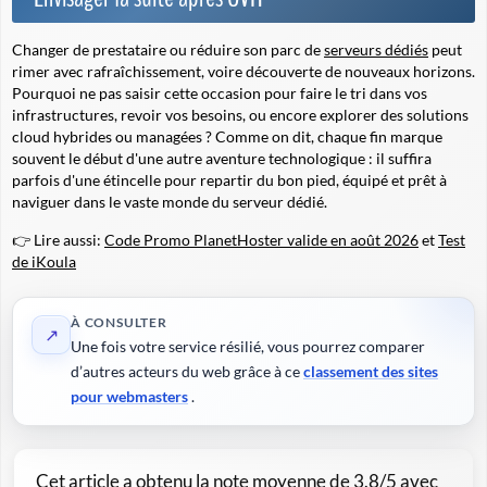
Changer de prestataire ou réduire son parc de
serveurs dédiés
peut
rimer avec
rafraîchissement
, voire découverte de nouveaux horizons.
Pourquoi ne pas saisir cette occasion pour faire le tri dans vos
infrastructures, revoir vos besoins, ou encore explorer des solutions
cloud hybrides ou managées ? Comme on dit, chaque fin marque
souvent le début d'une autre aventure technologique : il suffira
parfois d'une étincelle pour repartir du bon pied, équipé et prêt à
naviguer dans le vaste monde du serveur dédié.
👉 Lire aussi:
Code Promo PlanetHoster valide en août 2026
et
Test
de iKoula
À CONSULTER
↗
Une fois votre service résilié, vous pourrez comparer
d’autres acteurs du web grâce à ce
classement des sites
pour webmasters
.
Cet article a obtenu la note moyenne de
3.8
/5 avec